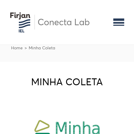
Pular para o conteúdo principal
Naveg
Trilha de navegação
Home
Minha Coleta
MINHA COLETA
Imagem